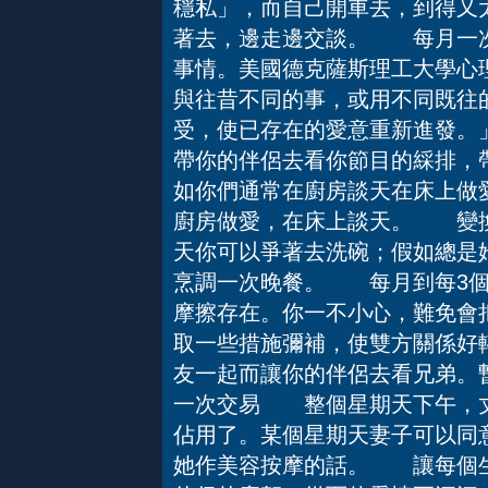
穩私」，而自己開車去，到得又
著去，邊走邊交談。 每月一
事情。美國德克薩斯理工大學心
與往昔不同的事，或用不同既往
受，使已存在的愛意重新進發。
帶你的伴侶去看你節目的綵排，
如你們通常在廚房談天在床上做
廚房做愛，在床上談天。 變換
天你可以爭著去洗碗；假如總是她
烹調一次晚餐。 每月到每3
摩擦存在。你一不小心，難免會
取一些措施彌補，使雙方關係
友一起而讓你的伴侶去看兄弟。
一次交易 整個星期天下午，丈
佔用了。某個星期天妻子可以同
她作美容按摩的話。 讓每個生