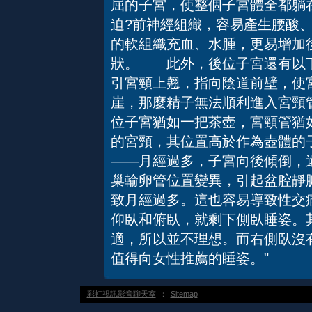
屈的子宮，使整個子宮體全都躺
迫?前神經組織，容易產生腰酸
的軟組織充血、水腫，更易增加
狀。 此外，後位子宮還有以
引宮頸上翹，指向陰道前壁，使
崖，那麼精子無法順利進入宮頸
位子宮猶如一把茶壺，宮頸管猶
的宮頸，其位置高於作為壺體
——月經過多，子宮向後傾倒，
巢輸卵管位置變異，引起盆腔靜
致月經過多。這也容易導致性交
仰臥和俯臥，就剩下側臥睡姿。
適，所以並不理想。而右側臥沒
值得向女性推薦的睡姿。"
彩虹視訊影音聊天室
：
Sitemap