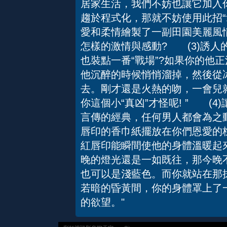
居家生活，我們不妨也讓它加入
趨於程式化，那就不妨使用此招
愛和柔情繪製了一副田園美麗風
怎樣的激情與感動? (3)誘人
也裝點一番“戰場”?如果你的他
他沉醉的時候悄悄溜掉，然後從冰
去。剛才還是火熱的吻，一會兒就
你這個小“真凶”才怪呢! ” (
言傳的經典，任何男人都會為之
唇印的香巾紙擺放在你們恩愛的
紅唇印能瞬間使他的身體溫暖起
晚的燈光還是一如既往，那今晚
也可以是淺藍色。而你就站在那
若暗的昏黃間，你的身體罩上了
的欲望。"