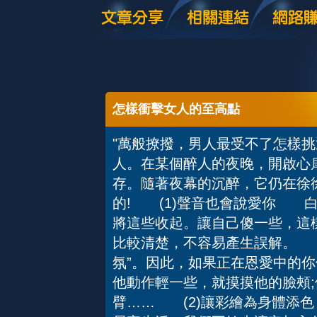
怎樣衝擊女人的至高點
"萬般撩撥，男人最受不了怎樣
人。在某個醉人的夜晚，開啟心
存。隨著夜幕的沉醉，它仍在徐
的! (1)聲音也會說愛你 
將這些收起。讓自己傻一些，這
比較清楚，不容易產生誤解。 
氛”。因此，如果正在恩愛中的你
他動作輕一些，就摸摸他的臉頰
臂…… (2)讓彩繪為身體添