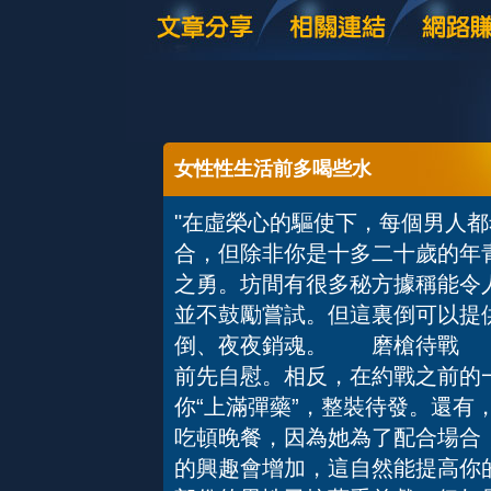
女性性生活前多喝些水
"在虛榮心的驅使下，每個男人
合，但除非你是十多二十歲的年
之勇。坊間有很多秘方據稱能令
並不鼓勵嘗試。但這裏倒可以提
倒、夜夜銷魂。 磨槍待戰 
前先自慰。相反，在約戰之前的
你“上滿彈藥”，整裝待發。還有
吃頓晚餐，因為她為了配合場合
的興趣會增加，這自然能提高